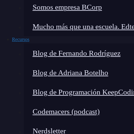
Somos empresa BCorp
que busque diseñar experiencias visuales inmer
digitales
.
Mucho más que una escuela. Edte
¿Qué aplicaciones tiene este 
Recursos
tecnológica?
Blog de Fernando Rodríguez
El punto de fuga no es solo una
herramienta
par
implicaciones directas en el
mercado laboral 
Blog de Adriana Botelho
tecnología
:
Blog de Programación KeepCodi
Desarrollo de videojuegos
: Motores grá
de perspectiva basados en puntos de fuga p
Codemacers (podcast)
implementación puede generar desorientaci
inmersión.
Nerdsletter
Modelado 3D y arquitectura digital
: S