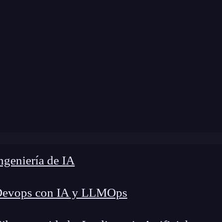
modificación:
21 de marzo de 2025 |
Tiempo de L
es el punto de fuga? Domina su uso en diseño, arte y tecn
geniería de IA
Devops con IA y LLMOps