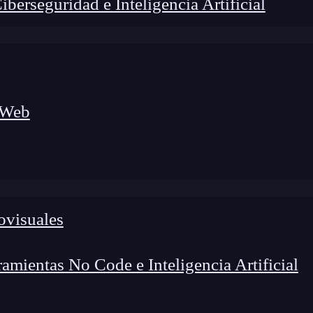
erseguridad e Inteligencia Artificial
 Web
ovisuales
lógico a nuevos profesionales, combinando conocimiento práctico,
os de transformación profesional.
mientas No Code e Inteligencia Artificial