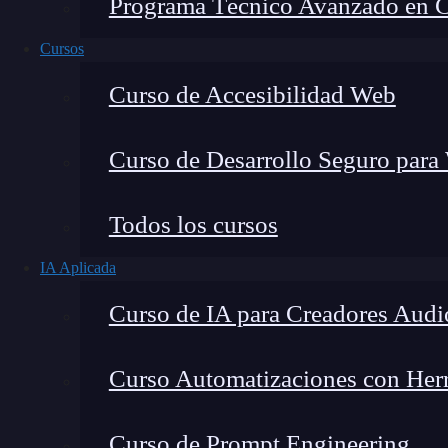
Programa Técnico Avanzado en Cib
Cursos
Curso de Accesibilidad Web
Curso de Desarrollo Seguro para
Todos los cursos
IA Aplicada
Lucia Gómez Salgado
Curso de IA para Creadores Audi
Contribuyo a acercar la realidad del sector tecno
visión de mercado y experiencia directa en proces
Curso Automatizaciones con Herra
Curso de Prompt Engineering