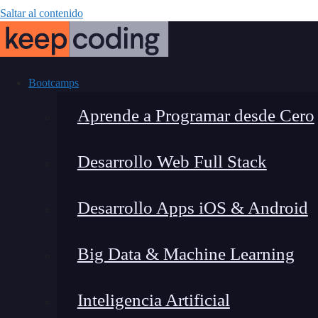
Saltar al contenido
Bootcamps
Aprende a Programar desde Cero
Desarrollo Web Full Stack
¿Qué es el pu
Desarrollo Apps iOS & Android
en dise
Big Data & Machine Learning
Inteligencia Artificial