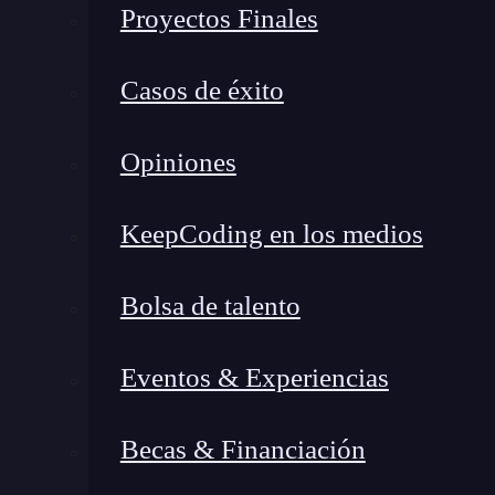
Proyectos Finales
Para comprender su aplicación, es esencial con
Casos de éxito
emplean puntos de fuga:
Perspectiva con un punto de fuga
: Se ut
Opiniones
frente a un objeto. Es la base de muchas
in
alinearse con precisión para garantizar una
KeepCoding en los medios
Perspectiva con dos puntos de fuga
: Fu
emplear dos puntos de fuga, se simula la 
Bolsa de talento
la representación de entornos con mayor n
Perspectiva con tres puntos de fuga
: Se
Eventos & Experiencias
videojuegos y simulaciones arquitectón
desde ángulos extremos, ya sea desde un pu
Becas & Financiación
En la práctica, comprender conceptos como el p