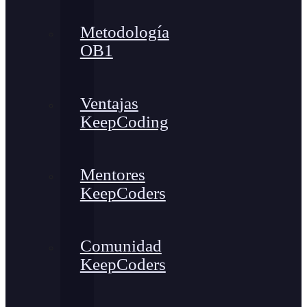
Metodología
OB1
Ventajas
KeepCoding
Mentores
KeepCoders
Comunidad
KeepCoders