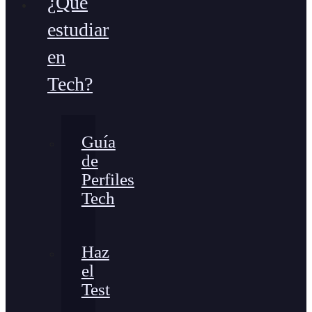
¿Qué
estudiar
en
Tech?
Guía
de
Perfiles
Tech
Haz
el
Test