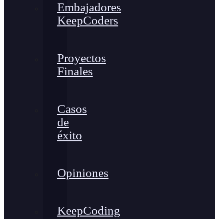
Embajadores
KeepCoders
Proyectos
Finales
Casos
de
éxito
Opiniones
KeepCoding