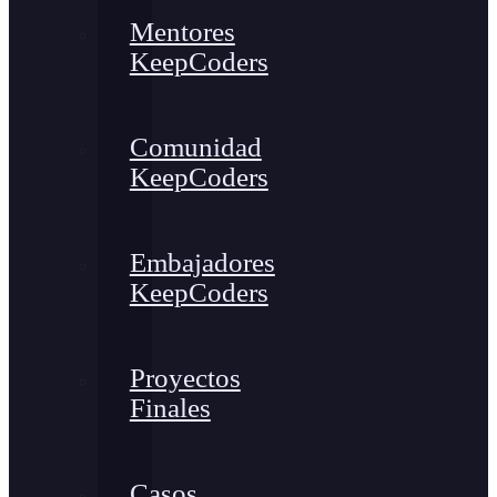
Mentores
KeepCoders
Comunidad
KeepCoders
Embajadores
KeepCoders
Proyectos
Finales
Casos