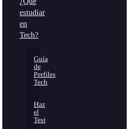
¿Qué
estudiar
en
Tech?
Guía
de
Perfiles
Tech
Haz
el
Test