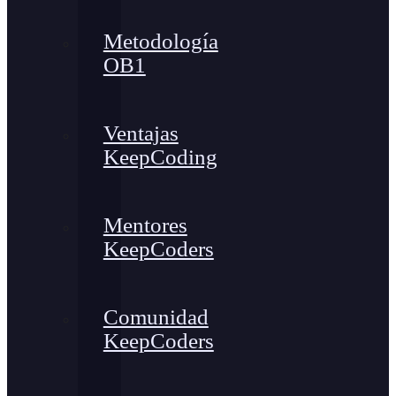
Metodología
OB1
Ventajas
KeepCoding
Mentores
KeepCoders
Comunidad
KeepCoders