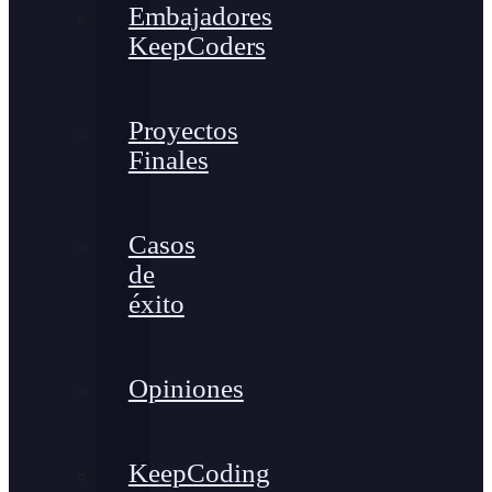
Embajadores
KeepCoders
Proyectos
Finales
Casos
de
éxito
Opiniones
KeepCoding