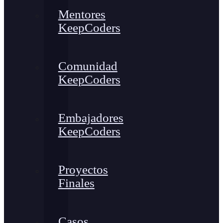
Mentores
KeepCoders
Comunidad
KeepCoders
Embajadores
KeepCoders
Proyectos
Finales
Casos