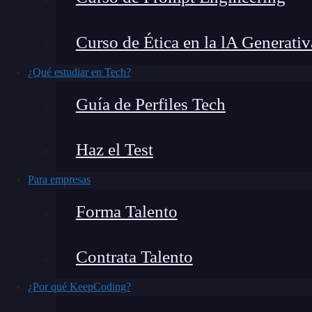
también un desafío, especialmente para aquell
juego
Express Generator
, una poderosa
her
Curso de Ética en la lA Generativ
proyectos basados en Express.js,
uno de los
f
¿Qué estudiar en Tech?
Guía de Perfiles Tech
Haz el Test
Para empresas
Forma Talento
¿Qué encontrarás en este post?
Contrata Talento
¿Por qué KeepCoding?