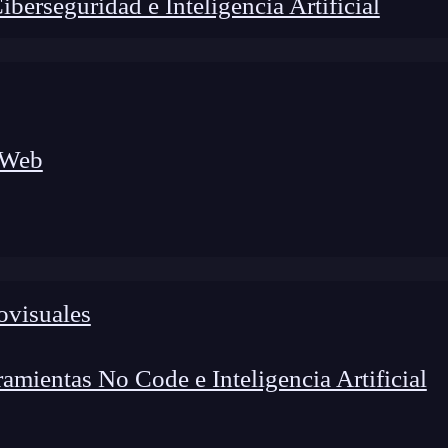
erseguridad e Inteligencia Artificial
 Web
lógico a nuevos profesionales, combinando conocimiento práctico,
os de transformación profesional.
ovisuales
mientas No Code e Inteligencia Artificial
e aplicaciones puede ser un proceso emocionante, per