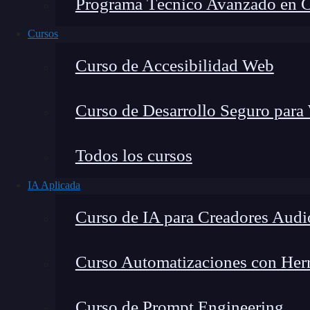
Programa Técnico Avanzado en Cib
Cursos
Curso de Accesibilidad Web
Curso de Desarrollo Seguro para
Lucia Gómez Salgado
Todos los cursos
Contribuyo a acercar la realidad del sector tecno
IA Aplicada
visión de mercado y experiencia directa en proces
Curso de IA para Creadores Audi
Curso Automatizaciones con Herra
En el mundo del
desarrollo web
, la creación d
Curso de Prompt Engineering