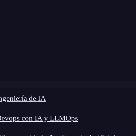
»
Blog
»
¿Qué es Express Generator y cómo se usa?
geniería de IA
Devops con IA y LLMOps