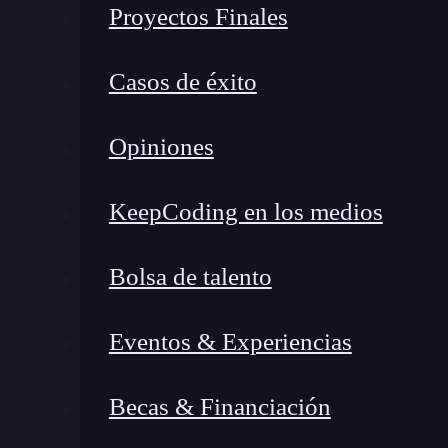
predefinidos que siguen las mejores práctica
Proyectos Finales
Express.
También puede generar rutas y plantill
desarrolladores ahorrar tiempo, ya que no tienen
Casos de éxito
desde cero.
Opiniones
Ventajas del uso de Express 
KeepCoding en los medios
Plantillas predefinidas
: Express Generato
los desarrolladores elegir la estructura que
incluyen una configuración básica con dire
Bolsa de talento
Ahorro de tiempo
: al crear una estructur
tiempo que, de otro modo, gastaría en la c
Eventos & Experiencias
Flexibilidad
: a pesar de proporcionar una 
desarrolladores personalizarla según sus n
Becas & Financiación