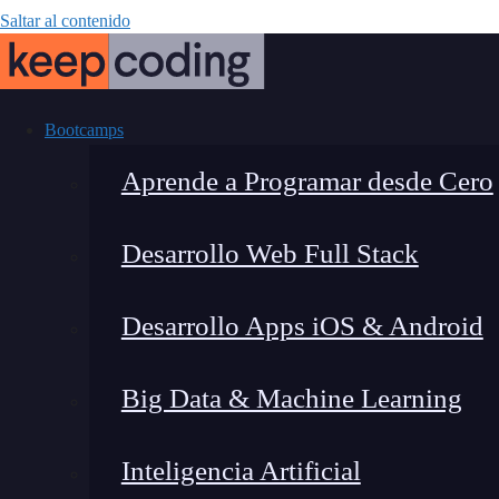
Saltar al contenido
Bootcamps
Aprende a Programar desde Cero
Desarrollo Web Full Stack
¿Qué es Expres
Desarrollo Apps iOS & Android
Big Data & Machine Learning
Inteligencia Artificial
Lucia Gómez Salgado
|
Última 