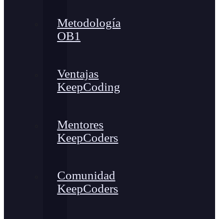
Metodología
OB1
Ventajas
KeepCoding
Mentores
KeepCoders
Comunidad
KeepCoders