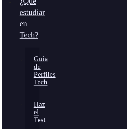
¿Qué
estudiar
en
Tech?
Guía
de
Perfiles
Tech
Haz
el
Test