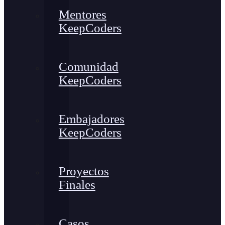
Mentores
KeepCoders
Comunidad
KeepCoders
Embajadores
KeepCoders
Proyectos
Finales
Casos