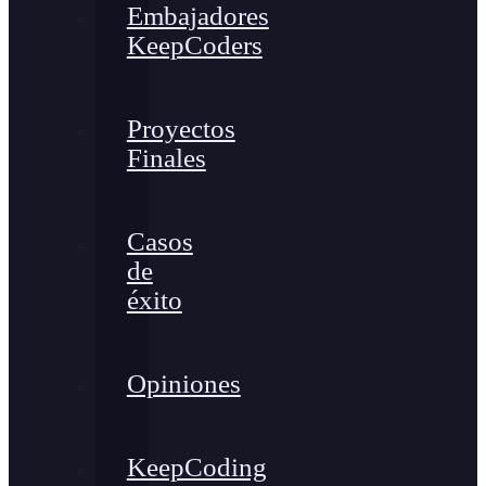
Embajadores
KeepCoders
Proyectos
Finales
Casos
de
éxito
Opiniones
KeepCoding