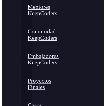
Mentores
KeepCoders
Comunidad
KeepCoders
Embajadores
KeepCoders
Proyectos
Finales
Casos