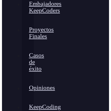
Embajadores
KeepCoders
Proyectos
Finales
Casos
de
éxito
Opiniones
KeepCoding