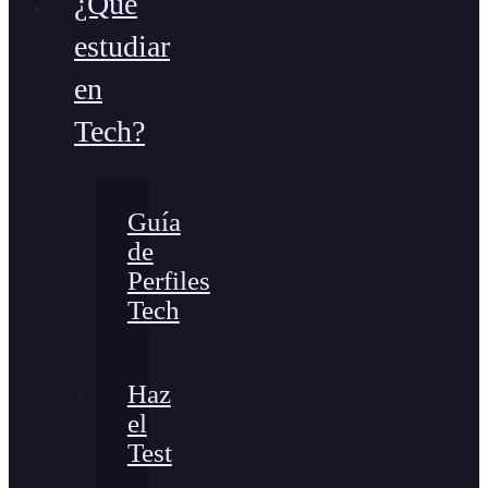
¿Qué
estudiar
en
Tech?
Guía
de
Perfiles
Tech
Haz
el
Test