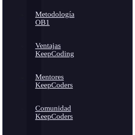
Metodología
OB1
Ventajas
KeepCoding
Mentores
KeepCoders
Comunidad
KeepCoders