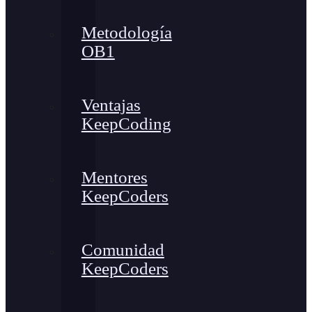
Metodología
OB1
Ventajas
KeepCoding
Mentores
KeepCoders
Comunidad
KeepCoders