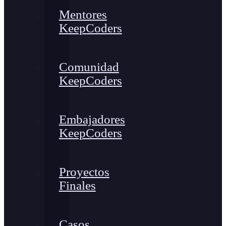
Mentores
KeepCoders
Comunidad
KeepCoders
Embajadores
KeepCoders
Proyectos
Finales
Casos