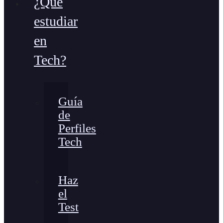
¿Qué
estudiar
en
Tech?
Guía
de
Perfiles
Tech
Haz
el
Test