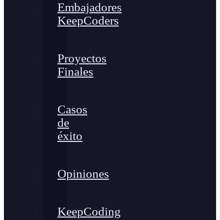
Embajadores
KeepCoders
Proyectos
Finales
Casos
de
éxito
Opiniones
KeepCoding