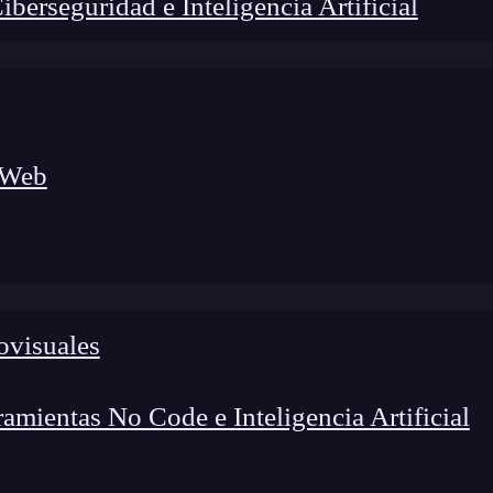
erseguridad e Inteligencia Artificial
 Web
ovisuales
foco en el desarrollo de talento y el análisis del sector
o evolucionan las tecnologías, qué competencias demanda el
 el entorno tech.
mientas No Code e Inteligencia Artificial