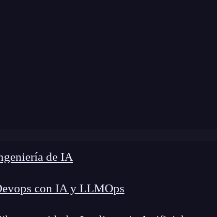
 modificación:
19 de marzo de 2025 |
Tiempo de 
»
IBM Watson Assistant: el nuevo asistente para empresas
geniería de IA
Devops con IA y LLMOps