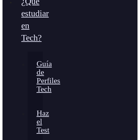
¿Qué
estudiar
en
Tech?
Guía
de
Perfiles
Tech
Haz
el
Test