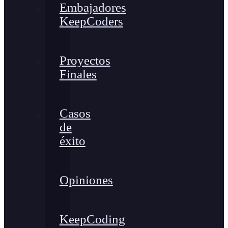
Embajadores
KeepCoders
Proyectos
Finales
Casos
de
éxito
Opiniones
KeepCoding