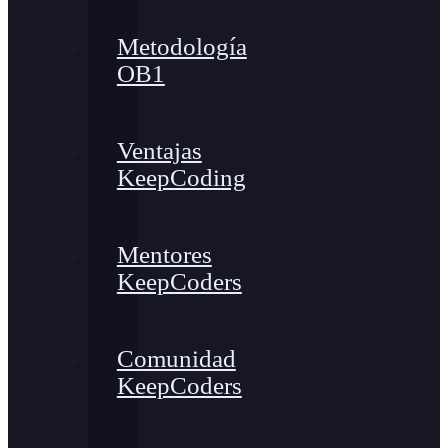
Metodología
OB1
Ventajas
KeepCoding
Mentores
KeepCoders
Comunidad
KeepCoders