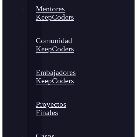
Mentores
KeepCoders
Comunidad
KeepCoders
Embajadores
KeepCoders
Proyectos
Finales
Casos