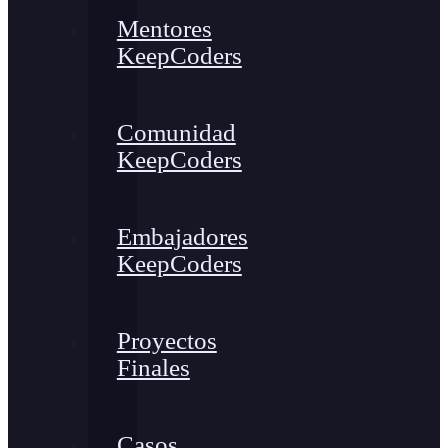
Mentores
KeepCoders
Comunidad
KeepCoders
Embajadores
KeepCoders
Proyectos
Finales
Casos