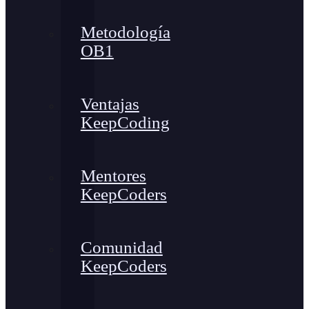
Metodología
OB1
Ventajas
KeepCoding
Mentores
KeepCoders
Comunidad
KeepCoders