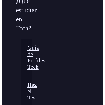
¿Qué
estudiar
en
Tech?
Guía
de
Perfiles
Tech
Haz
el
Test