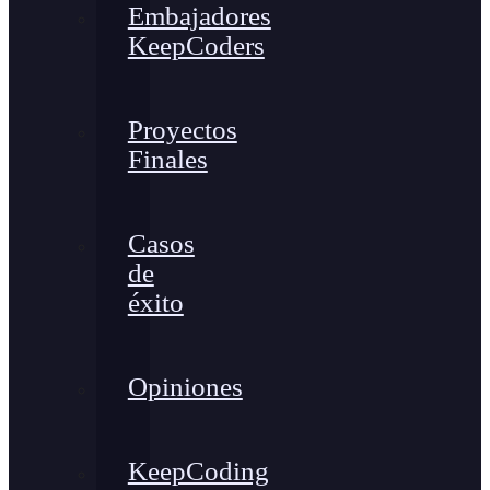
Embajadores
KeepCoders
Proyectos
Finales
Casos
de
éxito
Opiniones
KeepCoding