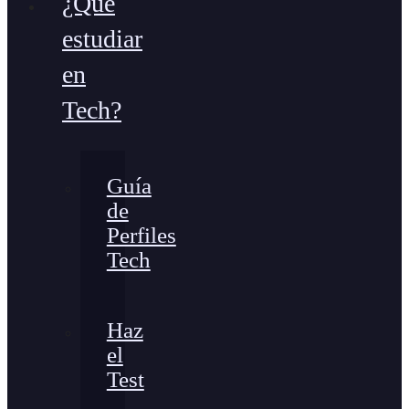
¿Qué
estudiar
en
Tech?
Guía
de
Perfiles
Tech
Haz
el
Test