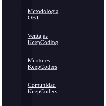
Metodología
OB1
Ventajas
KeepCoding
Mentores
KeepCoders
Comunidad
KeepCoders