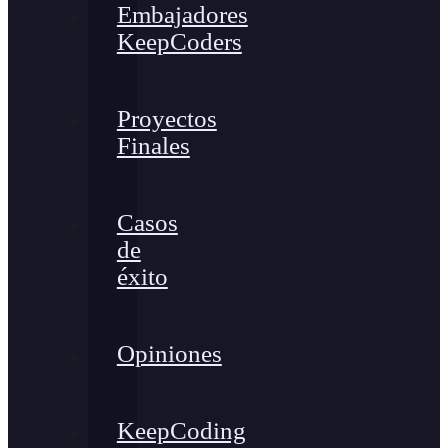
Embajadores
KeepCoders
Proyectos
Finales
Casos
de
éxito
Opiniones
KeepCoding