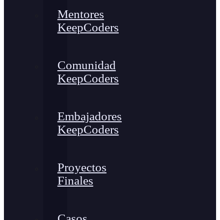
Mentores
KeepCoders
Comunidad
KeepCoders
Embajadores
KeepCoders
Proyectos
Finales
Casos