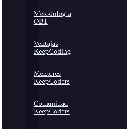
Metodología
OB1
Ventajas
KeepCoding
Mentores
KeepCoders
Comunidad
KeepCoders