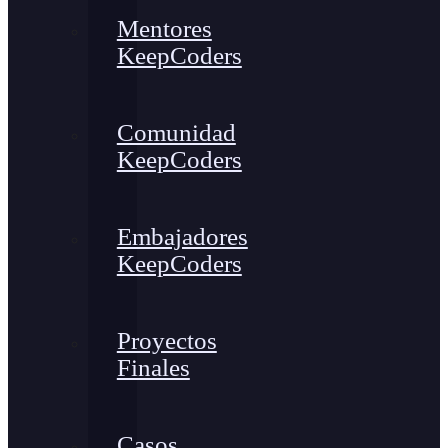
Mentores
KeepCoders
Comunidad
KeepCoders
Embajadores
KeepCoders
Proyectos
Finales
Casos