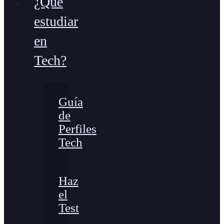
¿Qué
estudiar
en
Tech?
Guía
de
Perfiles
Tech
Haz
el
Test