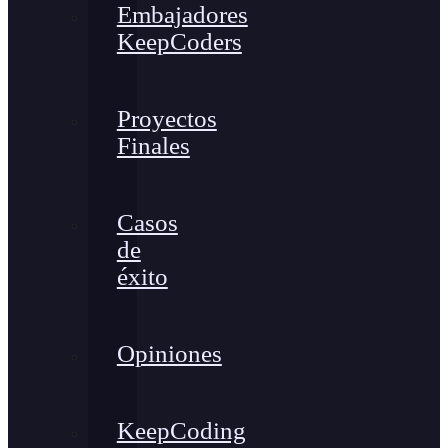
Embajadores
KeepCoders
Proyectos
Finales
Casos
de
éxito
Opiniones
KeepCoding