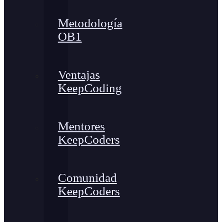
Metodología
OB1
Ventajas
KeepCoding
Mentores
KeepCoders
Comunidad
KeepCoders