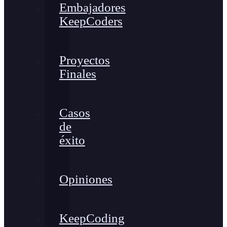
Embajadores
KeepCoders
Proyectos
Finales
Casos
de
éxito
Opiniones
KeepCoding