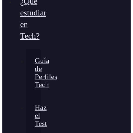
¿Qué
estudiar
en
Tech?
Guía
de
Perfiles
Tech
Haz
el
Test