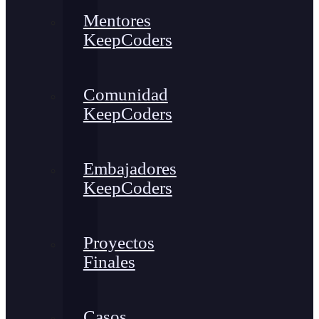
Mentores
KeepCoders
Comunidad
KeepCoders
Embajadores
KeepCoders
Proyectos
Finales
Casos