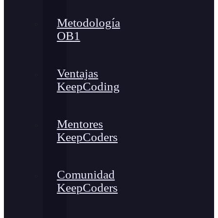
Metodología
OB1
Ventajas
KeepCoding
Mentores
KeepCoders
Comunidad
KeepCoders