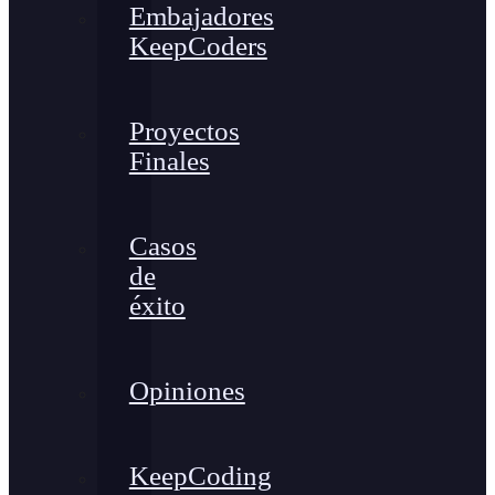
Embajadores
KeepCoders
Proyectos
Finales
Casos
de
éxito
Opiniones
KeepCoding