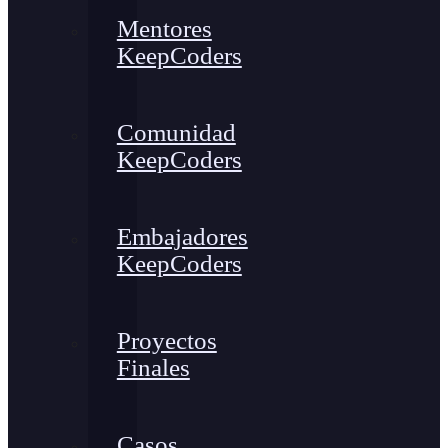
Mentores
KeepCoders
Comunidad
KeepCoders
Embajadores
KeepCoders
Proyectos
Finales
Casos