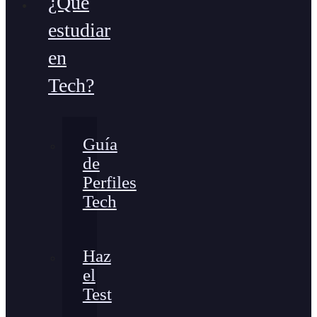
¿Qué
estudiar
en
Tech?
Guía
de
Perfiles
Tech
Haz
el
Test