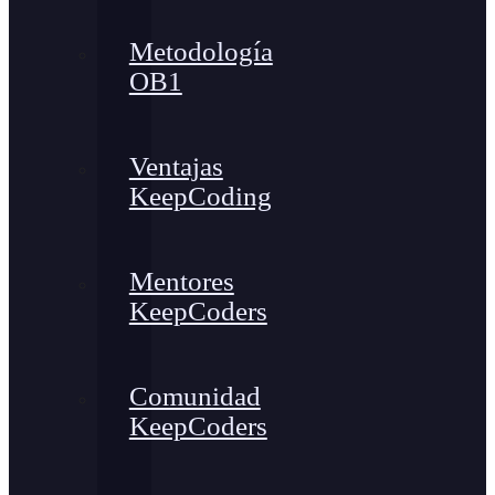
Metodología
OB1
Ventajas
KeepCoding
Mentores
KeepCoders
Comunidad
KeepCoders