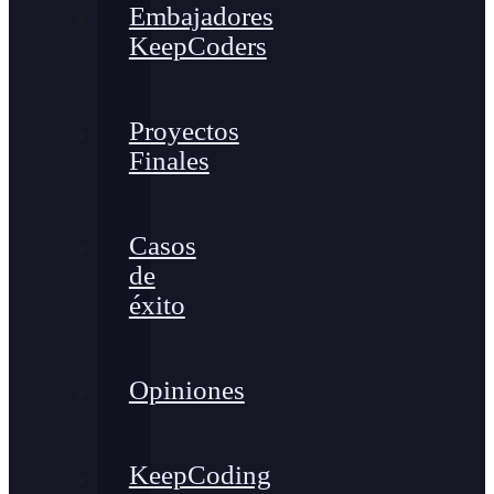
Embajadores
KeepCoders
Proyectos
Finales
Casos
de
éxito
Opiniones
KeepCoding