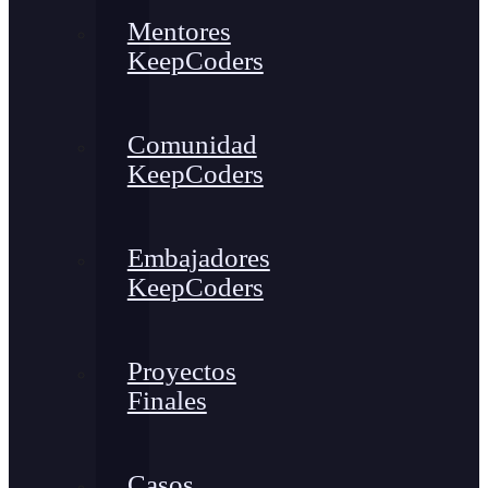
Mentores
KeepCoders
Comunidad
KeepCoders
Embajadores
KeepCoders
Proyectos
Finales
Casos