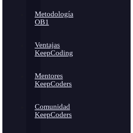
Metodología
OB1
Ventajas
KeepCoding
Mentores
KeepCoders
Comunidad
KeepCoders