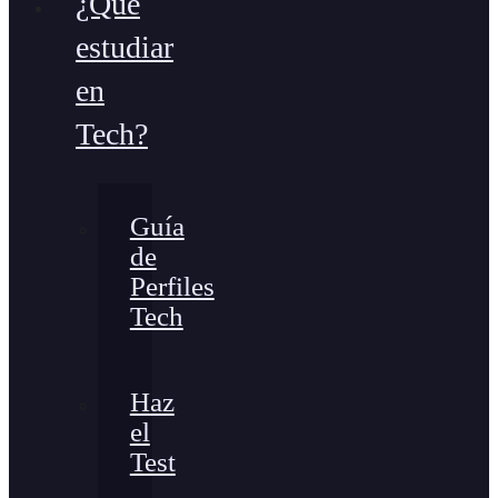
¿Qué
estudiar
en
Tech?
Guía
de
Perfiles
Tech
Haz
el
Test