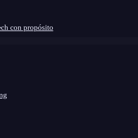
ch con propósito
t.CompletableFuture?
ng
í, ya sabes que hay varias tareas que realizar como
a casa.
Una sola persona tendría que hacer tarea
 al mismo tiempo.
En cambio,
si hay varias