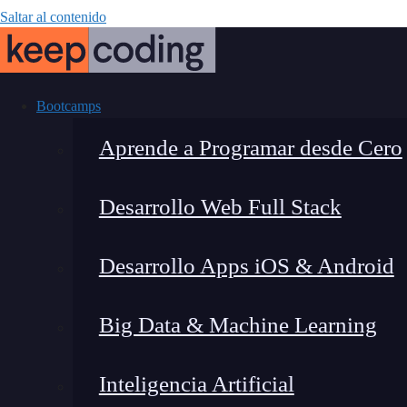
Saltar al contenido
Bootcamps
Aprende a Programar desde Cero
Desarrollo Web Full Stack
¿C
Desarrollo Apps iOS & Android
java.util.con
Big Data & Machine Learning
para mane
Inteligencia Artificial