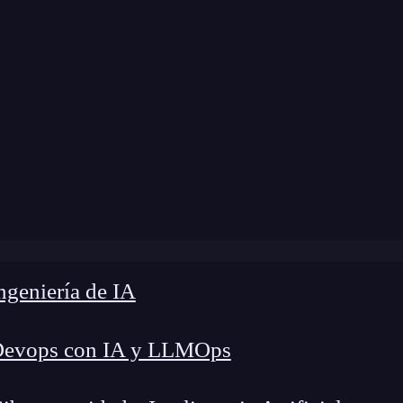
 modificación:
8 de enero de 2025 |
Tiempo de L
 java.util.concurrent.CompletableFuture para manejar tar
geniería de IA
Devops con IA y LLMOps