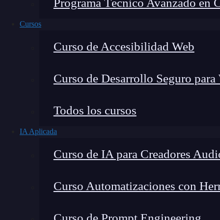
Programa Técnico Avanzado en Cib
Cursos
Curso de Accesibilidad Web
Curso de Desarrollo Seguro para
Todos los cursos
IA Aplicada
Curso de IA para Creadores Audi
Lucia Gómez Salgado
Curso Automatizaciones con Herra
Contribuyo a acercar la realidad del sector tecno
visión de mercado y experiencia directa en proces
Curso de Prompt Engineering