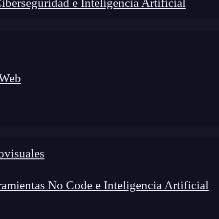
erseguridad e Inteligencia Artificial
 Web
ovisuales
mientas No Code e Inteligencia Artificial
lógico a nuevos profesionales, combinando conocimiento práctico,
os de transformación profesional.