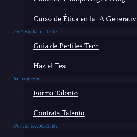
Curso de Ética en la lA Generativ
Por experiencia te digo que
manejar tareas as
¿Qué estudiar en Tech?
rompecabezas sin tener todas las piezas.
Sí, 
Guía de Perfiles Tech
frustrado cuando las operaciones bloqueaban el
aprendí a manejar
java
.util.concurrent.Co
Haz el Test
Así que voy a dejarte esta guía para que entie
asíncronas sean más fáciles de realizar.
Para empresas
Forma Talento
Contrata Talento
¿Por qué KeepCoding?