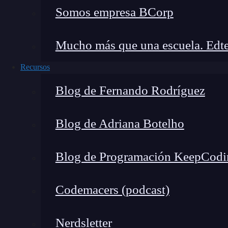
¿Qué encontrarás en este post?
Somos empresa BCorp
Mucho más que una escuela. Edte
¿Qué es java.util.concurrent.CompletableFuture?
Recursos
Creando un CompletableFuture
Blog de Fernando Rodríguez
Composición de tareas asíncronas
Manejo de excepciones
Blog de Adriana Botelho
Otros métodos útiles de CompletableFuture
¿Qué es java.util.concurren
Blog de Programación KeepCodi
¿Alguna vez has organizado una fiesta? Si es as
Codemacers (podcast)
preparar comida, enviar invitaciones, decorar l
por tarea, ya que no las podría hacer todas
Nerdsletter