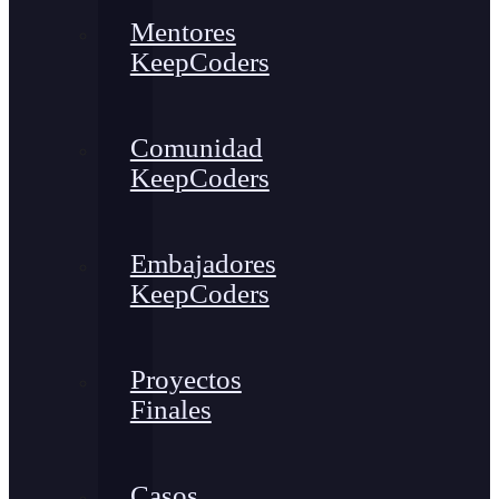
Mentores
KeepCoders
Comunidad
KeepCoders
Embajadores
KeepCoders
Proyectos
Finales
Casos