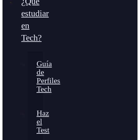
¿Qué
estudiar
en
Tech?
Guía
de
Perfiles
Tech
Haz
el
Test