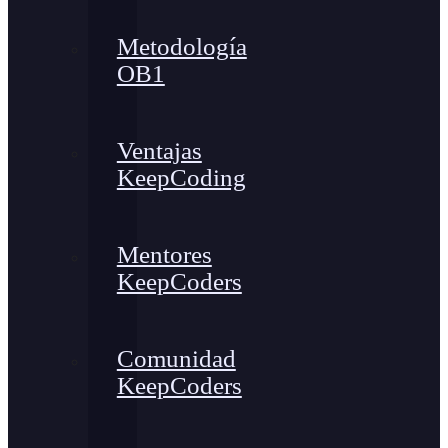
Metodología
OB1
Ventajas
KeepCoding
Mentores
KeepCoders
Comunidad
KeepCoders