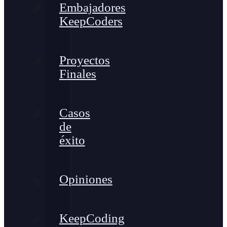
Embajadores
KeepCoders
Proyectos
Finales
Casos
de
éxito
Opiniones
KeepCoding