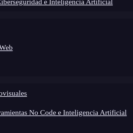
erseguridad e Inteligencia Artificial
 Web
ovisuales
lógico a nuevos profesionales, combinando conocimiento práctico,
os de transformación profesional.
mientas No Code e Inteligencia Artificial