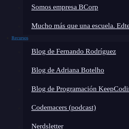
Somos empresa BCorp
¿Qué es java.util.Date?
Constructores de java.util.Date
Mucho más que una escuela. Edte
Constructor 1: Date()
Constructor 2: Date(long milisegundos)
Recursos
Métodos principales de java.util.Date
Blog de Fernando Rodríguez
after(Date date)
before(Date date)
Blog de Adriana Botelho
compareTo(Date date)
equals(Date date)
Blog de Programación KeepCodi
getTime() y setTime(long time)
toString()
Codemacers (podcast)
¿Cuándo usar java.util.Date?
¿Qué es java.util.Date?
Nerdsletter