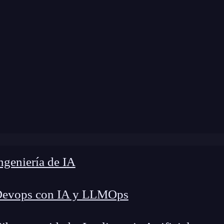
dificación:
27 de diciembre de 2024 |
Tiempo de
odos ofrece java.util.Date para trabajar con fechas y horas
geniería de IA
Devops con IA y LLMOps