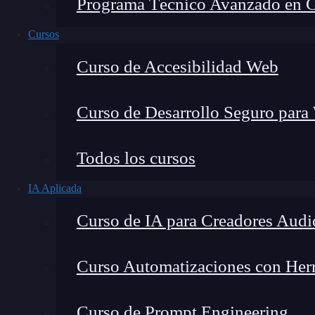
Programa Técnico Avanzado en Cib
Cursos
Curso de Accesibilidad Web
Curso de Desarrollo Seguro para
Todos los cursos
IA Aplicada
Lucia Gómez Salgado
Curso de IA para Creadores Audi
Contribuyo a acercar la realidad del sector tecno
visión de mercado y experiencia directa en proces
Curso Automatizaciones con Herra
Curso de Prompt Engineering