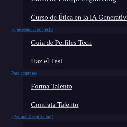
Personalmente
me encanta desarrollas aplic
Curso de Ética en la lA Generativ
sistemas de reserva o
análisis de datos
, porque
resultan muy sencillas de llevar a cabo
. Aunq
¿Qué estudiar en Tech?
moderna, créeme que
no está de más que com
Guía de Perfiles Tech
Java
.
Voy a explicarte detalladamente qué es y
Haz el Test
Para empresas
Forma Talento
Contrata Talento
¿Por qué KeepCoding?