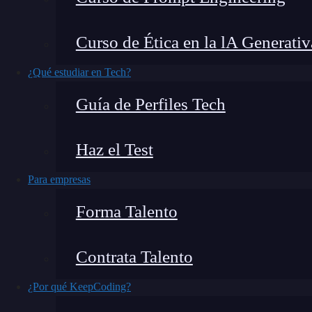
JPA, el acrónimo de
Java
Persistence API, es un
Curso de Ética en la lA Generativ
persistencia de datos en aplicaciones Java sin
es un concepto muy recurrente en manejo de bas
¿Qué estudiar en Tech?
enseñar qué es, cómo funciona y cómo usarlo.
Guía de Perfiles Tech
Haz el Test
Para empresas
Forma Talento
Contrata Talento
¿Por qué KeepCoding?