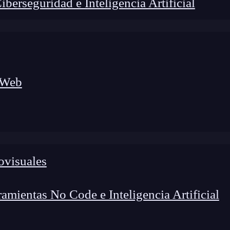
erseguridad e Inteligencia Artificial
 Web
ovisuales
lógico a nuevos profesionales, combinando conocimiento práctico,
os de transformación profesional.
mientas No Code e Inteligencia Artificial