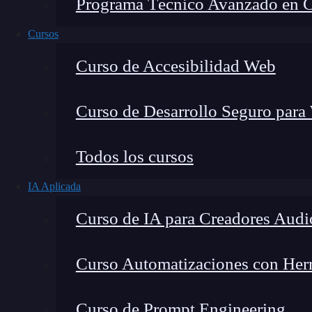
Programa Técnico Avanzado en Cib
Cursos
Curso de Accesibilidad Web
Curso de Desarrollo Seguro para
Todos los cursos
IA Aplicada
Lucia Gómez Salgado
Curso de IA para Creadores Audi
Contribuyo a acercar la realidad del sector tecno
visión de mercado y experiencia directa en proces
Curso Automatizaciones con Herra
Curso de Prompt Engineering