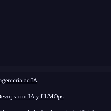
dificación:
23 de septiembre de 2024 |
Tiempo de
Java Persistence API (JPA)?: Simplifica el manejo de bases
geniería de IA
Devops con IA y LLMOps