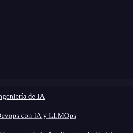
modificación:
29 de enero de 2025 |
Tiempo de L
 arquitectura hexagonal y cómo mejora el diseño de tus apl
geniería de IA
Devops con IA y LLMOps