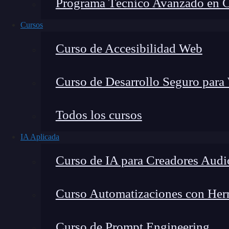
Programa Técnico Avanzado en Cib
Cursos
Curso de Accesibilidad Web
Curso de Desarrollo Seguro para
Todos los cursos
IA Aplicada
Lucia Gómez Salgado
Curso de IA para Creadores Audi
Contribuyo a acercar la realidad del sector tecno
visión de mercado y experiencia directa en proces
Curso Automatizaciones con Herra
Curso de Prompt Engineering