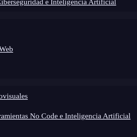
erseguridad e Inteligencia Artificial
 Web
ovisuales
lógico a nuevos profesionales, combinando conocimiento práctico,
os de transformación profesional.
mientas No Code e Inteligencia Artificial