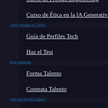
Es para mí un honor presentarte una estructura
Curso de Ética en la lA Generativ
drásticamente el diseño de tus aplicaciones.
La 
como arquitectura de puertos y adaptadores
¿Qué estudiar en Tech?
las partes de tu aplicación
, haciendo que fun
Guía de Perfiles Tech
simplificando su evolución y mantenimiento.
Haz el Test
Para empresas
Forma Talento
Contrata Talento
¿Por qué KeepCoding?