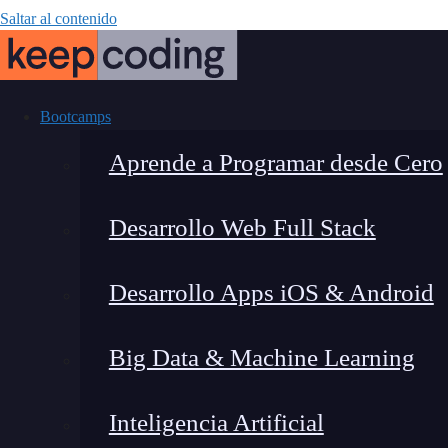
Saltar al contenido
Bootcamps
Aprende a Programar desde Cero
Desarrollo Web Full Stack
¿Qué es la arq
Desarrollo Apps iOS & Android
mejora el di
Big Data & Machine Learning
Inteligencia Artificial