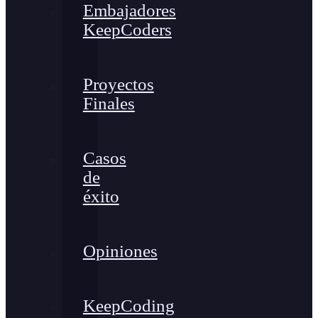
Embajadores
KeepCoders
Proyectos
Finales
Casos
de
éxito
Opiniones
KeepCoding