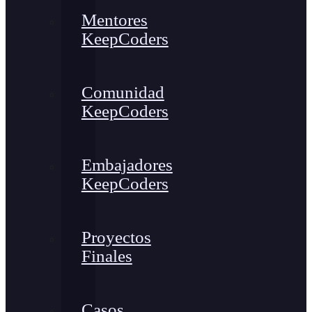
Mentores
KeepCoders
Comunidad
KeepCoders
Embajadores
KeepCoders
Proyectos
Finales
Casos