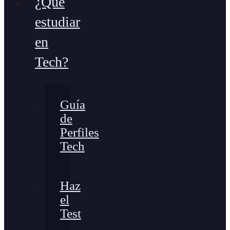
¿Qué
estudiar
en
Tech?
Guía
de
Perfiles
Tech
Haz
el
Test