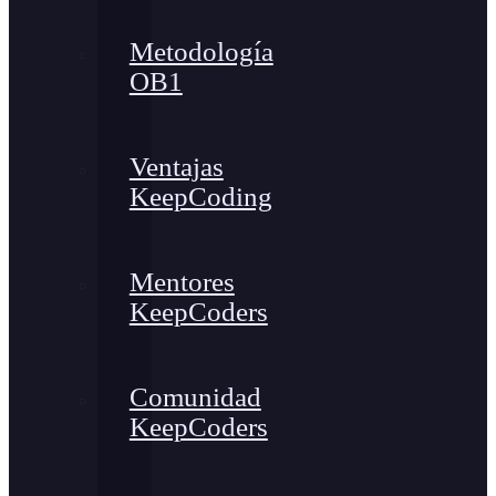
Metodología
OB1
Ventajas
KeepCoding
Mentores
KeepCoders
Comunidad
KeepCoders