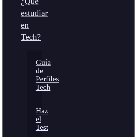
¿Qué
estudiar
en
Tech?
Guía
de
Perfiles
Tech
Haz
el
Test