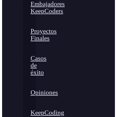
Embajadores
KeepCoders
Proyectos
Finales
Casos
de
éxito
Opiniones
KeepCoding