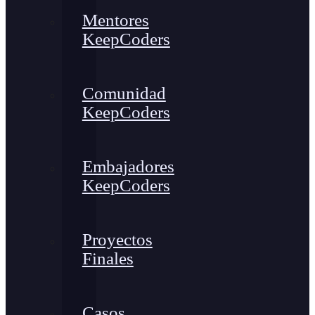
Mentores
KeepCoders
Comunidad
KeepCoders
Embajadores
KeepCoders
Proyectos
Finales
Casos