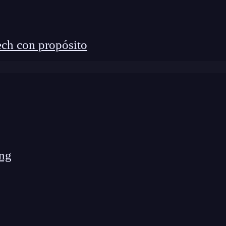
ch con propósito
ng
ada?
ograma en tu computadora, pero asegurándote de
erativo o una arquitectura diferente.