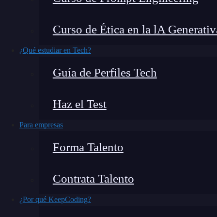
Ser un desarrollador moderno implica conocer 
Curso de Ética en la lA Generativ
operativo o una arquitectura diferente a la que u
¿Qué estudiar en Tech?
sepas, aún estás a tiempo de aprenderlo: se 
Guía de Perfiles Tech
que conozcas este concepto si te mueves en el 
servirá si trabajas con entornos multiplataforma
Haz el Test
Para empresas
Forma Talento
Contrata Talento
¿Por qué KeepCoding?