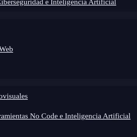
erseguridad e Inteligencia Artificial
 Web
ovisuales
foco en el desarrollo de talento y el análisis del sector
o evolucionan las tecnologías, qué competencias demanda el
 el entorno tech.
mientas No Code e Inteligencia Artificial