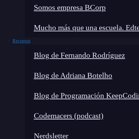
Somos empresa BCorp
¿Qué es la compilación cruzada?
¿Cómo funciona?
Mucho más que una escuela. Edte
Limitaciones y desafíos de la compilación cruzada
Recursos
Compilación cruzada en diferentes sistemas operativos
Blog de Fernando Rodríguez
Windows
Mac
Blog de Adriana Botelho
Linux
Importancia de la compilación cruzada en el desarrollo moderno
Blog de Programación KeepCodi
¿Qué es la compilación cruz
Codemacers (podcast)
La compilación cruzada
es como crear un pr
que funcione en otra que tiene un sistema op
Nerdsletter