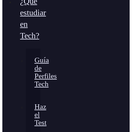
¿Qué
estudiar
en
Tech?
Guía
de
Perfiles
Tech
Haz
el
Test