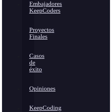
Embajadores
KeepCoders
Proyectos
Finales
Casos
de
éxito
Opiniones
KeepCoding