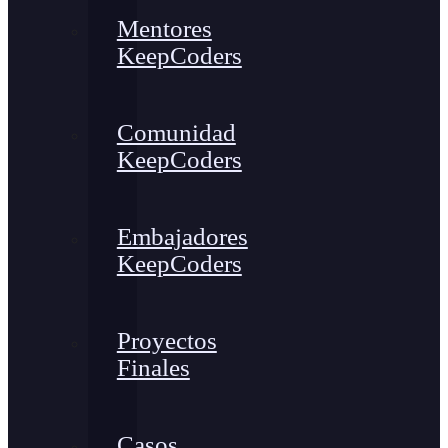
Mentores
KeepCoders
Comunidad
KeepCoders
Embajadores
KeepCoders
Proyectos
Finales
Casos