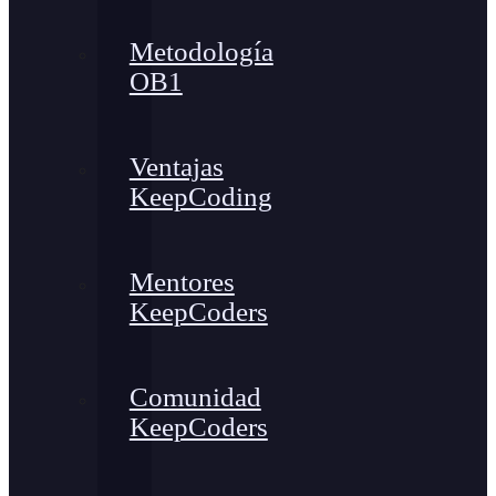
Metodología
OB1
Ventajas
KeepCoding
Mentores
KeepCoders
Comunidad
KeepCoders