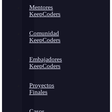
Mentores
KeepCoders
Comunidad
KeepCoders
Embajadores
KeepCoders
Proyectos
Finales
Casos