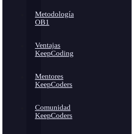
Metodología
OB1
Ventajas
KeepCoding
Mentores
KeepCoders
Comunidad
KeepCoders