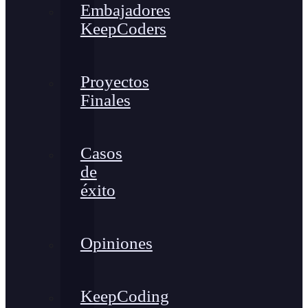
Embajadores
KeepCoders
Proyectos
Finales
Casos
de
éxito
Opiniones
KeepCoding