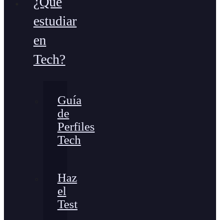
¿Qué
estudiar
en
Tech?
Guía
de
Perfiles
Tech
Haz
el
Test