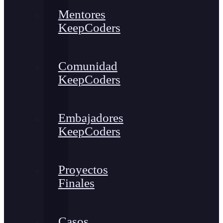
Mentores
KeepCoders
Comunidad
KeepCoders
Embajadores
KeepCoders
Proyectos
Finales
Casos