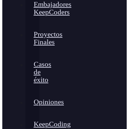
Embajadores
KeepCoders
Proyectos
Finales
Casos
de
éxito
Opiniones
KeepCoding