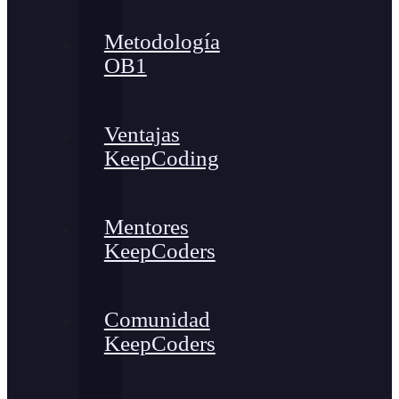
Metodología
OB1
Ventajas
KeepCoding
Mentores
KeepCoders
Comunidad
KeepCoders