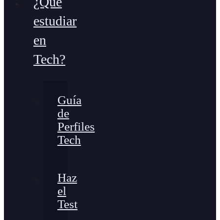
¿Qué
estudiar
en
Tech?
Guía
de
Perfiles
Tech
Haz
el
Test