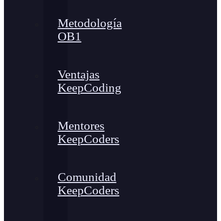
Metodología
OB1
Ventajas
KeepCoding
Mentores
KeepCoders
Comunidad
KeepCoders