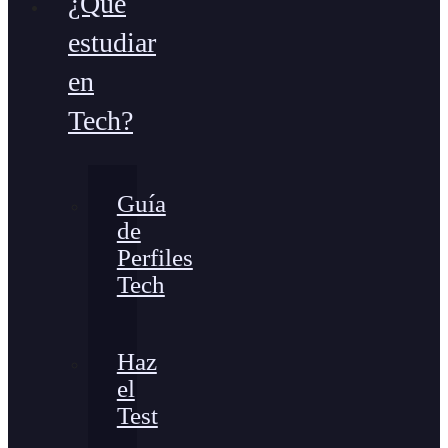
¿Qué
estudiar
en
Tech?
Guía
de
Perfiles
Tech
Haz
el
Test