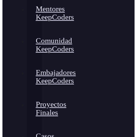
Mentores
KeepCoders
Comunidad
KeepCoders
Embajadores
KeepCoders
Proyectos
Finales
Casos