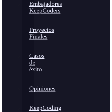
Embajadores
KeepCoders
Proyectos
Finales
Casos
de
éxito
Opiniones
KeepCoding