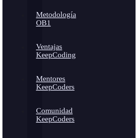
Metodología
OB1
Ventajas
KeepCoding
Mentores
KeepCoders
Comunidad
KeepCoders