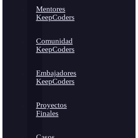
Mentores
KeepCoders
Comunidad
KeepCoders
Embajadores
KeepCoders
Proyectos
Finales
Casos