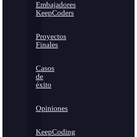
Embajadores
KeepCoders
Proyectos
Finales
Casos
de
éxito
Opiniones
KeepCoding