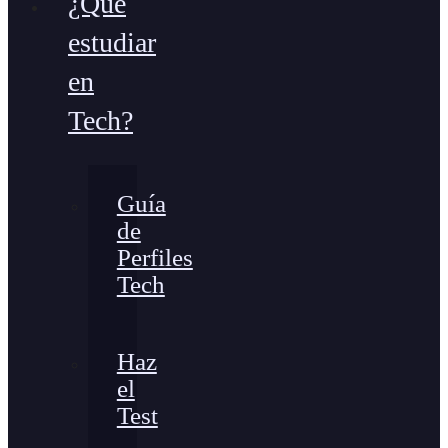
¿Qué
estudiar
en
Tech?
Guía
de
Perfiles
Tech
Haz
el
Test