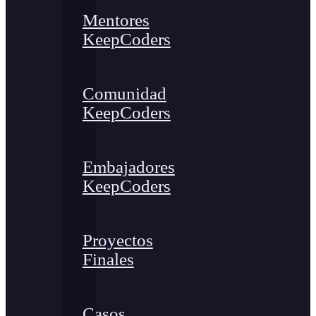
Mentores
KeepCoders
Comunidad
KeepCoders
Embajadores
KeepCoders
Proyectos
Finales
Casos