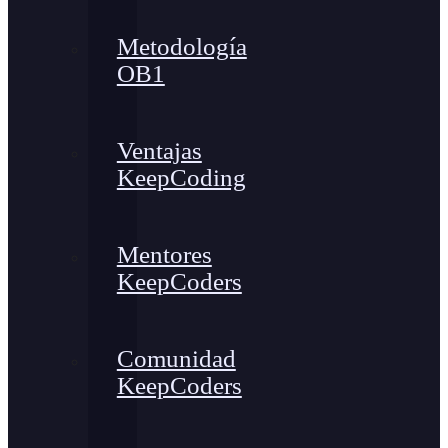
Metodología
OB1
Ventajas
KeepCoding
Mentores
KeepCoders
Comunidad
KeepCoders