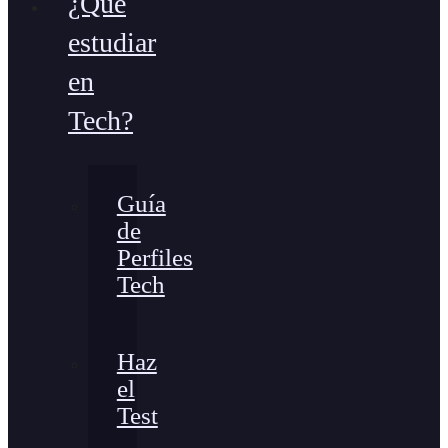
¿Qué
estudiar
en
Tech?
Guía
de
Perfiles
Tech
Haz
el
Test