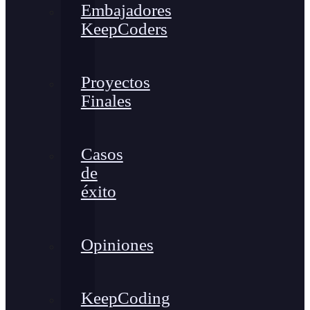
Embajadores
KeepCoders
Proyectos
Finales
Casos
de
éxito
Opiniones
KeepCoding