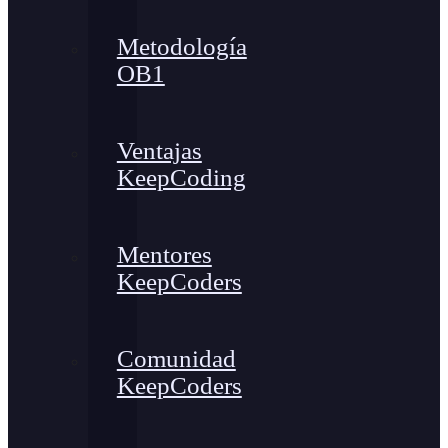
Metodología
OB1
Ventajas
KeepCoding
Mentores
KeepCoders
Comunidad
KeepCoders