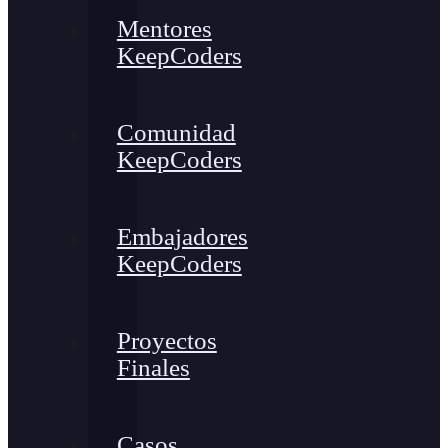
Mentores
KeepCoders
Comunidad
KeepCoders
Embajadores
KeepCoders
Proyectos
Finales
Casos