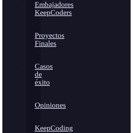
Embajadores
KeepCoders
Proyectos
Finales
Casos
de
éxito
Opiniones
KeepCoding