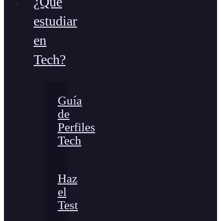
¿Qué
estudiar
en
Tech?
Guía
de
Perfiles
Tech
Haz
el
Test