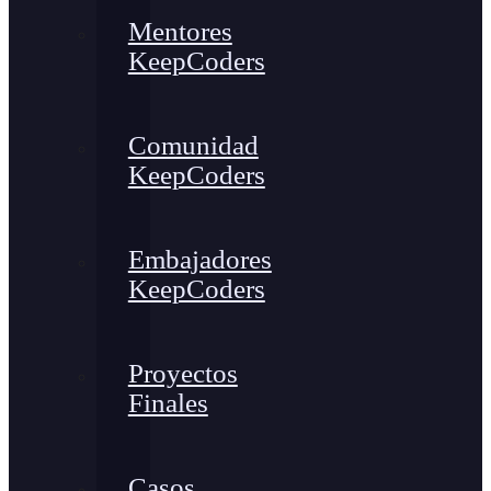
Mentores
KeepCoders
Comunidad
KeepCoders
Embajadores
KeepCoders
Proyectos
Finales
Casos