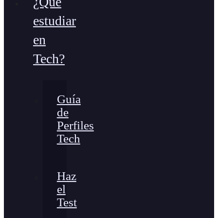
¿Qué
estudiar
en
Tech?
Guía
de
Perfiles
Tech
Haz
el
Test