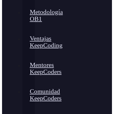
Metodología
OB1
Ventajas
KeepCoding
Mentores
KeepCoders
Comunidad
KeepCoders