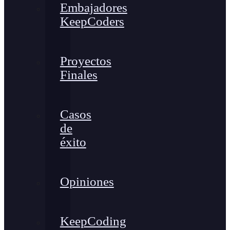
Embajadores
KeepCoders
Proyectos
Finales
Casos
de
éxito
Opiniones
KeepCoding