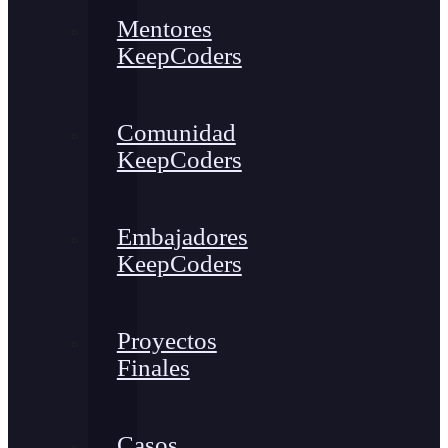
Mentores
KeepCoders
Comunidad
KeepCoders
Embajadores
KeepCoders
Proyectos
Finales
Casos