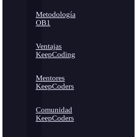
Metodología
OB1
Ventajas
KeepCoding
Mentores
KeepCoders
Comunidad
KeepCoders