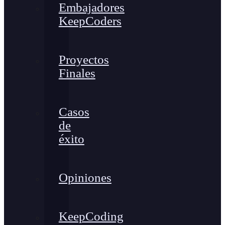
Embajadores
KeepCoders
Proyectos
Finales
Casos
de
éxito
Opiniones
KeepCoding