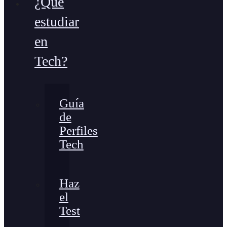
¿Qué
estudiar
en
Tech?
Guía
de
Perfiles
Tech
Haz
el
Test