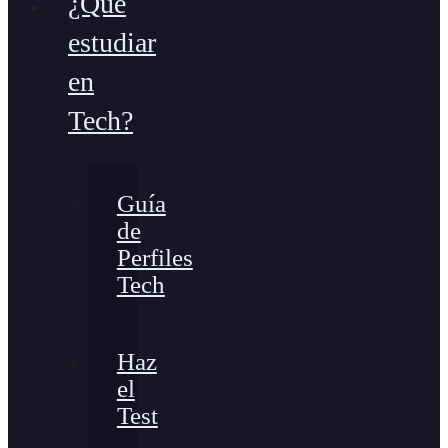
¿Qué
estudiar
en
Tech?
Guía
de
Perfiles
Tech
Haz
el
Test