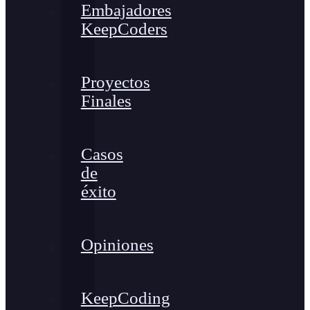
Embajadores
KeepCoders
Proyectos
Finales
Casos
de
éxito
Opiniones
KeepCoding