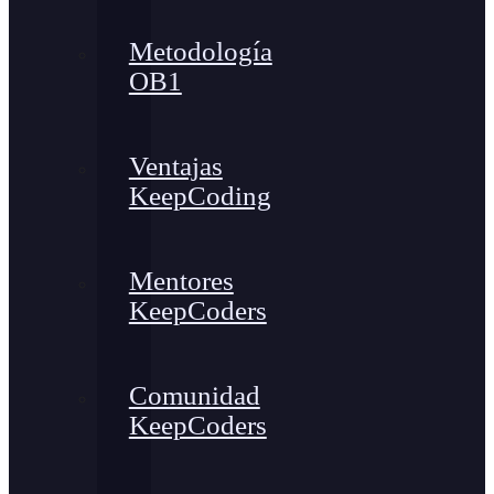
Metodología
OB1
Ventajas
KeepCoding
Mentores
KeepCoders
Comunidad
KeepCoders