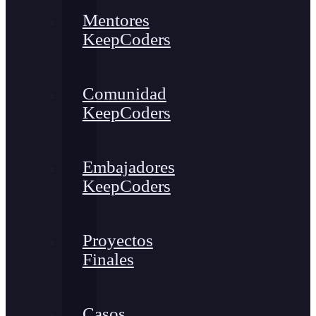
Mentores
KeepCoders
Comunidad
KeepCoders
Embajadores
KeepCoders
Proyectos
Finales
Casos