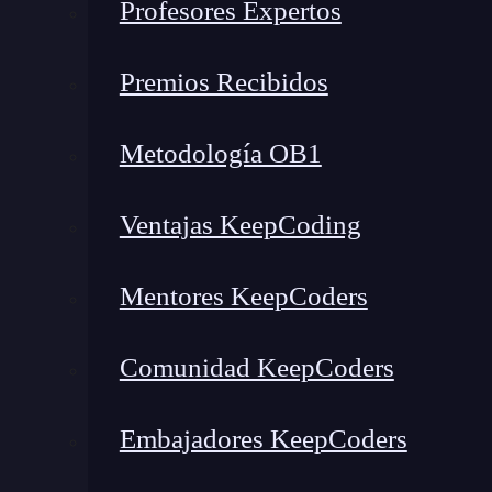
Profesores Expertos
¿Qué encontrarás en este post?
Premios Recibidos
Metodología OB1
Importancia de la visibilidad web
Estrategias para mejorar la visibilidad web
Ventajas KeepCoding
Mejorando la visibilidad web con Semrush
Importancia de la visibilida
Mentores KeepCoders
La
visibilidad web
es crucial por varias razone
Comunidad KeepCoders
Tráfico orgánico
: Un alto posicionamient
Embajadores KeepCoders
constante de tráfico de calidad a tu sitio.