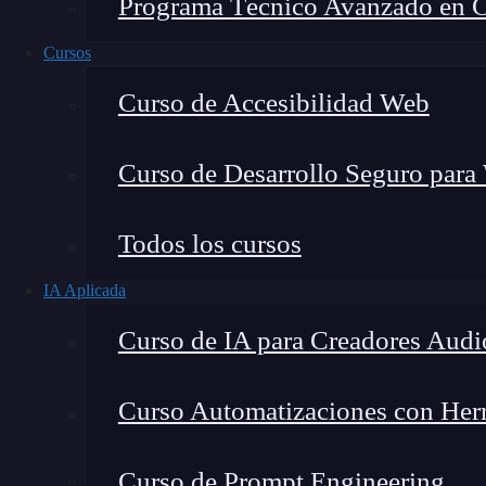
Programa Técnico Avanzado en Cib
Cursos
Curso de Accesibilidad Web
Curso de Desarrollo Seguro para
Montana Martín López
Todos los cursos
Especialista en tecnología y formación digital, con 
IA Aplicada
tecnológico. Mi trabajo se centra en entender cóm
mercado y cómo se produce la transición real hacia
Curso de IA para Creadores Audi
Curso Automatizaciones con Herra
La
visibilidad web
es un concepto fundamental 
Curso de Prompt Engineering