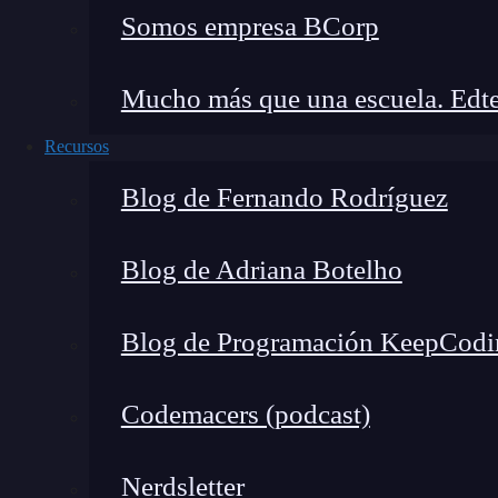
Creación de contenido de alta calidad
Somos empresa BCorp
Responde a las preguntas y problemas
Mantén tu contenido actualizado para 
Mucho más que una escuela. Edte
Utiliza formatos atractivos como infog
Optimización SEO
en la página
Recursos
La optimización
SEO
crea meta etique
Blog de Fernando Rodríguez
palabras clave objetivo.
Optimiza tus imágenes con etiquetas 
Blog de Adriana Botelho
Utiliza el marcado de esquema para me
motores de búsqueda.
Blog de Programación KeepCodi
SEO técnico
Mejora la velocidad del sitio web par
Codemacers (podcast)
Asegúrate de que tu sitio esté optimi
Verifica la capacidad de rastreo de tu
Nerdsletter