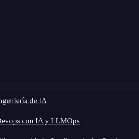
»
Blog
»
Visibilidad web: qué es y cómo funciona
geniería de IA
Devops con IA y LLMOps