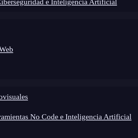
erseguridad e Inteligencia Artificial
 Web
foco en el desarrollo de talento y el análisis del sector
o evolucionan las tecnologías, qué competencias demanda el
 el entorno tech.
ovisuales
mientas No Code e Inteligencia Artificial
en el mundo digital. Se refiere a la capacidad de un