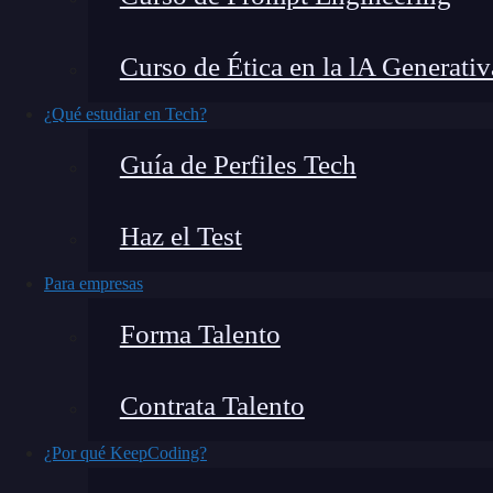
sitio web para ser encontrado por su audiencia 
búsqueda como Google. Cuando hablamos de
Curso de Ética en la lA Generativ
evalúa cuán visible es un sitio web en comparac
¿Qué estudiar en Tech?
orgánico.
Guía de Perfiles Tech
Haz el Test
🔴 ¿Quieres entrar de l
Para empresas
Descubre el Bootcamp en Marketing Di
formación más completa del me
Forma Talento
👉 Prueba gratis el Bootcamp en Marketi
Contrata Talento
El día de hoy veremos qué es la visibilidad we
¿Por qué KeepCoding?
páginas web.