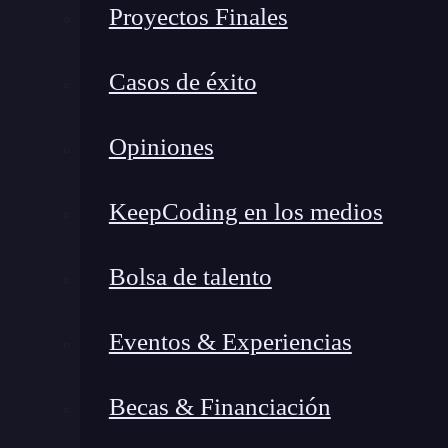
Conciencia de marca
: Una mayor visibil
Proyectos Finales
marca, lo que construye confianza y autor
Generación de leads y ventas
: Un sitio 
Casos de éxito
experiencia de usuario efectiva, puede co
Estrategias para mejorar la v
Opiniones
Para mejorar la
visibilidad web
, es necesario 
KeepCoding en los medios
Investigación y optimización de palabra
Bolsa de talento
Realiza una investigación exhaustiva d
y de alto volumen.
Eventos & Experiencias
Incorpora palabras clave de cola larga
Coloca estratégicamente las palabras c
Becas & Financiación
contenido principal.