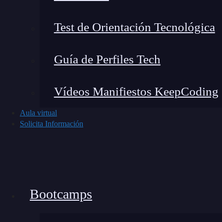
Construcción de enlaces
Gana enlaces de calidad colaborando c
Test de Orientación Tecnológica
Evita técnicas prohibidas que puedan 
Realiza auditorías periódicas de tu pe
Guía de Perfiles Tech
SEO local
Reclama y optimiza tu listado de Goog
Vídeos Manifiestos KeepCoding
Crea contenido dirigido a audiencias lo
Utilización de
redes sociales
Aula virtual
Solicita Información
Comparte regularmente tu contenido e
Interactúa con tus seguidores y fome
Análisis y adaptación
Utiliza herramientas analíticas para m
Bootcamps
Ajusta tus estrategias en función de 
La mejora de la
visibilidad web
es un esfuerzo