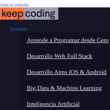
Saltar al contenido
Bootcamps
Aprende a Programar desde Cero
Desarrollo Web Full Stack
Visibilidad w
Desarrollo Apps iOS & Android
Big Data & Machine Learning
Inteligencia Artificial
Montana Martín López
|
Últim