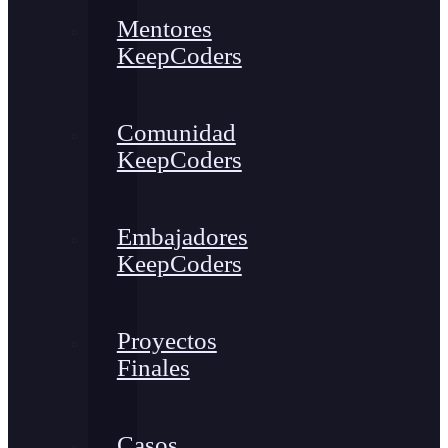
Mentores
KeepCoders
Comunidad
KeepCoders
Embajadores
KeepCoders
Proyectos
Finales
Casos