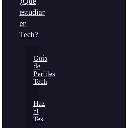
¿Qué
estudiar
en
Tech?
Guía
de
Perfiles
Tech
Haz
el
Test