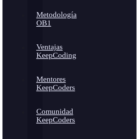
Metodología
OB1
Ventajas
KeepCoding
Mentores
KeepCoders
Comunidad
KeepCoders