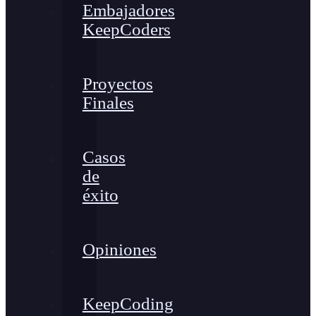
Embajadores
KeepCoders
Proyectos
Finales
Casos
de
éxito
Opiniones
KeepCoding