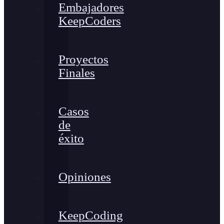
Embajadores
KeepCoders
Proyectos
Finales
Casos
de
éxito
Opiniones
KeepCoding