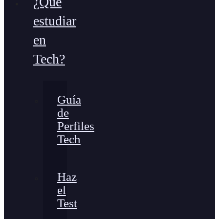
¿Qué
estudiar
en
Tech?
Guía
de
Perfiles
Tech
Haz
el
Test