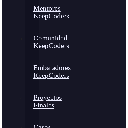
Mentores
KeepCoders
Comunidad
KeepCoders
Embajadores
KeepCoders
Proyectos
Finales
Casos