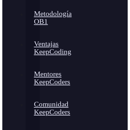
Metodología
OB1
Ventajas
KeepCoding
Mentores
KeepCoders
Comunidad
KeepCoders