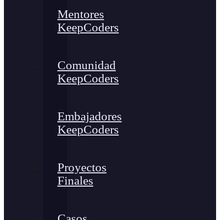
Mentores
KeepCoders
Comunidad
KeepCoders
Embajadores
KeepCoders
Proyectos
Finales
Casos