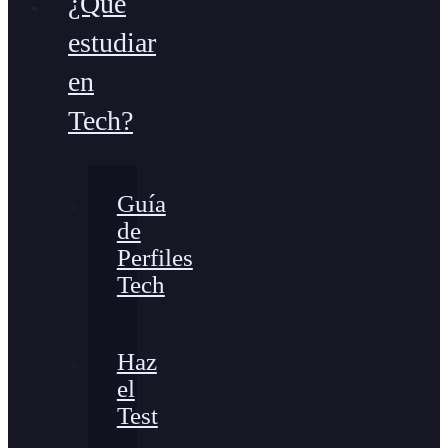
¿Qué
estudiar
en
Tech?
Guía
de
Perfiles
Tech
Haz
el
Test