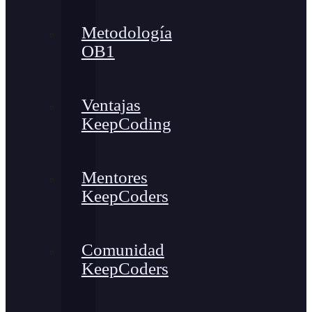
Metodología
OB1
Ventajas
KeepCoding
Mentores
KeepCoders
Comunidad
KeepCoders