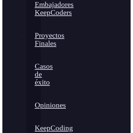
Embajadores
KeepCoders
Proyectos
Finales
Casos
de
éxito
Opiniones
KeepCoding