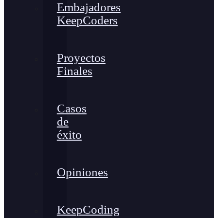
Embajadores
KeepCoders
Proyectos
Finales
Casos
de
éxito
Opiniones
KeepCoding