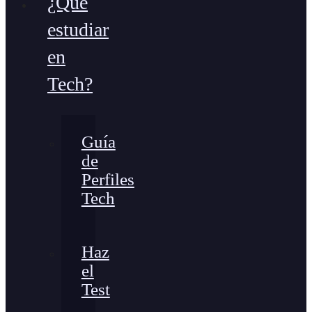
¿Qué
estudiar
en
Tech?
Guía
de
Perfiles
Tech
Haz
el
Test