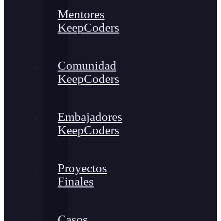
Mentores
KeepCoders
Comunidad
KeepCoders
Embajadores
KeepCoders
Proyectos
Finales
Casos