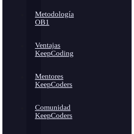
Metodología
OB1
Ventajas
KeepCoding
Mentores
KeepCoders
Comunidad
KeepCoders