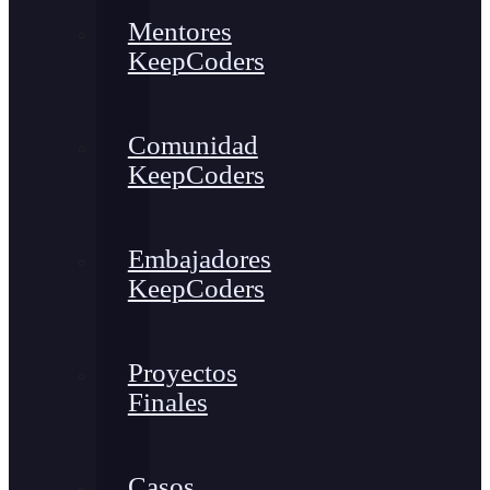
Mentores
KeepCoders
Comunidad
KeepCoders
Embajadores
KeepCoders
Proyectos
Finales
Casos