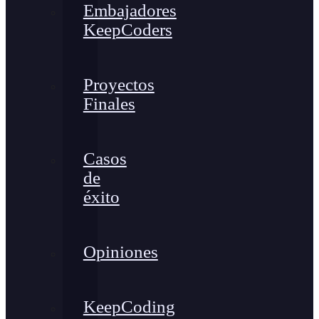
Embajadores
KeepCoders
Proyectos
Finales
Casos
de
éxito
Opiniones
KeepCoding