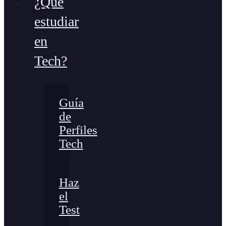
¿Qué
estudiar
en
Tech?
Guía
de
Perfiles
Tech
Haz
el
Test