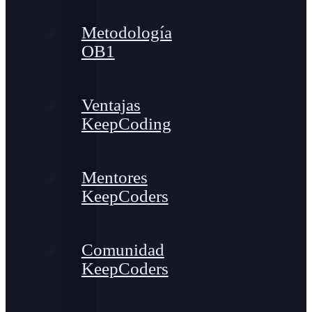
Metodología
OB1
Ventajas
KeepCoding
Mentores
KeepCoders
Comunidad
KeepCoders