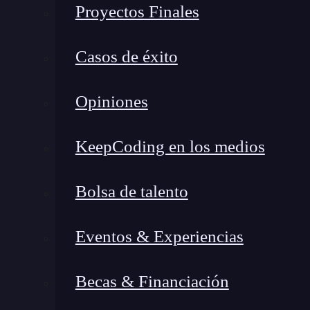
Proyectos Finales
Casos de éxito
Opiniones
KeepCoding en los medios
¿Qué encontrarás en este post?
Bolsa de talento
Eventos & Experiencias
¿Qué es la pseudoclase nth-child en CSS?
¿Cómo funciona el nth-child en CSS?
Becas & Financiación
Ejemplos para su uso