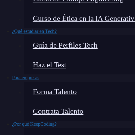
basados en su posición dentro de los elemento
funciona y cómo puede beneficiar tu diseño we
Curso de Ética en la lA Generativ
¿Qué estudiar en Tech?
Guía de Perfiles Tech
Haz el Test
Para empresas
Forma Talento
Contrata Talento
¿Por qué KeepCoding?