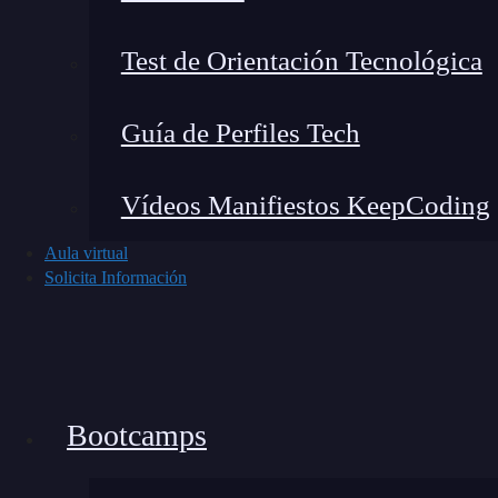
el estilo y la presentación de una página web
Test de Orientación Tecnológica
Un aspecto destacado de la pseudoclase
nthchi
en función de una variedad de patrones, inc
Guía de Perfiles Tech
regular o incluso elementos específicos dentr
herramienta invaluable para aplicar estilos con
Vídeos Manifiestos KeepCoding
adaptativos.
Aula virtual
Solicita Información
La pseudoclase
es una característic
nth-child
seleccionar elementos de manera precisa y fle
y cómo aplicarla efectivamente, los diseñadores
siguiente nivel y crear experiencias de usuario 
Bootcamps
¿Cómo funciona el nth-child