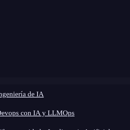
»
Blog
»
¿Qué es la pseudoclase nth-child en CSS?
geniería de IA
Devops con IA y LLMOps