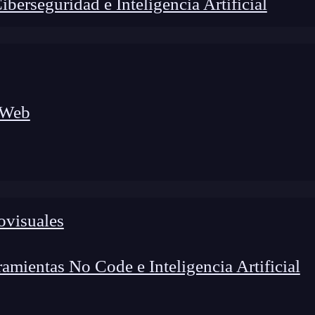
erseguridad e Inteligencia Artificial
 Web
lógico a nuevos profesionales, combinando conocimiento práctico,
os de transformación profesional.
ovisuales
mientas No Code e Inteligencia Artificial
amienta
poderosa que permite seleccionar elementos