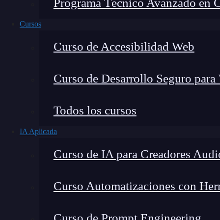
Programa Técnico Avanzado en Cib
Cursos
Curso de Accesibilidad Web
Curso de Desarrollo Seguro para
Lucia Gómez Salgado
Todos los cursos
Contribuyo a acercar la realidad del sector tecno
IA Aplicada
visión de mercado y experiencia directa en proces
Curso de IA para Creadores Audi
Curso Automatizaciones con Herra
La pseudoclase
en
CSS
es una
herr
nth-child
Curso de Prompt Engineering