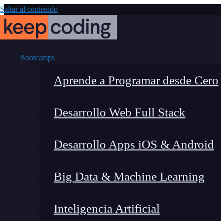
Saltar al contenido
Bootcamps
Aprende a Programar desde Cero
Desarrollo Web Full Stack
¿Qué es la pse
Desarrollo Apps iOS & Android
Big Data & Machine Learning
Inteligencia Artificial
Lucia Gómez Salgado
|
Última