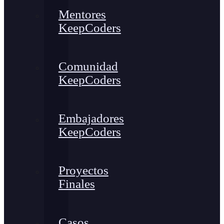
Mentores
KeepCoders
Comunidad
KeepCoders
Embajadores
KeepCoders
Proyectos
Finales
Casos