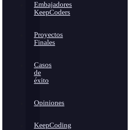
Embajadores
KeepCoders
Proyectos
Finales
Casos
de
éxito
Opiniones
KeepCoding