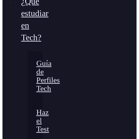
¿Qué
estudiar
en
Tech?
Guía
de
Perfiles
Tech
Haz
el
Test