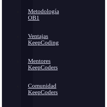
Metodología
OB1
Ventajas
KeepCoding
Mentores
KeepCoders
Comunidad
KeepCoders