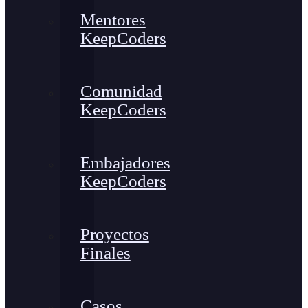
Mentores
KeepCoders
Comunidad
KeepCoders
Embajadores
KeepCoders
Proyectos
Finales
Casos