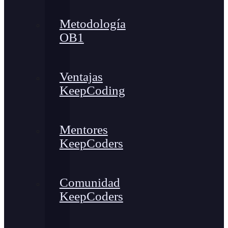
Metodología
OB1
Ventajas
KeepCoding
Mentores
KeepCoders
Comunidad
KeepCoders