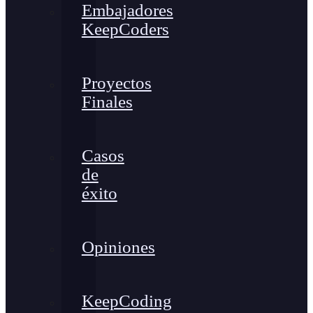
Embajadores
KeepCoders
Proyectos
Finales
Casos
de
éxito
Opiniones
KeepCoding