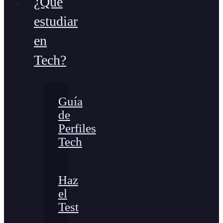
¿Qué
estudiar
en
Tech?
Guía
de
Perfiles
Tech
Haz
el
Test