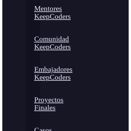
Mentores
KeepCoders
Comunidad
KeepCoders
Embajadores
KeepCoders
Proyectos
Finales
Casos