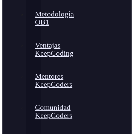
Metodología
OB1
Ventajas
KeepCoding
Mentores
KeepCoders
Comunidad
KeepCoders