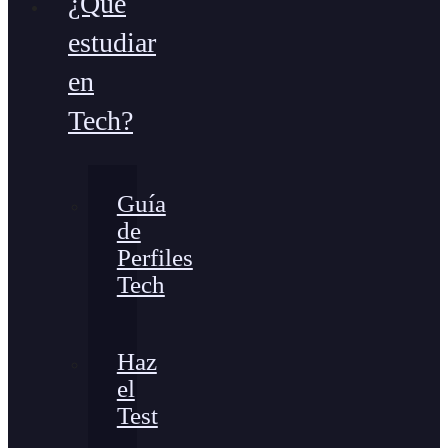
¿Qué
estudiar
en
Tech?
Guía
de
Perfiles
Tech
Haz
el
Test