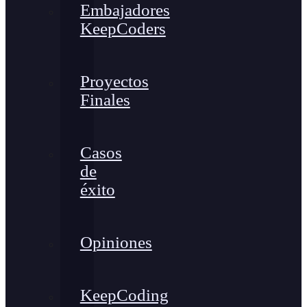
Embajadores
KeepCoders
Proyectos
Finales
Casos
de
éxito
Opiniones
KeepCoding