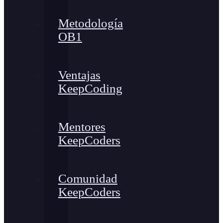
Metodología
OB1
Ventajas
KeepCoding
Mentores
KeepCoders
Comunidad
KeepCoders