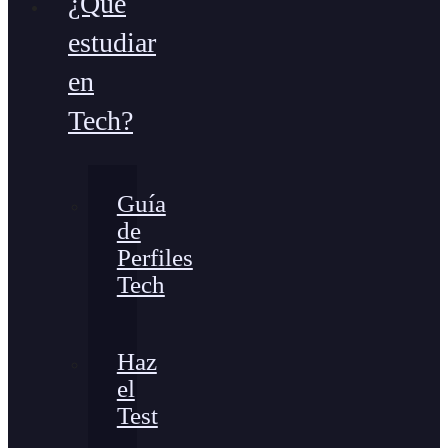
¿Qué
estudiar
en
Tech?
Guía
de
Perfiles
Tech
Haz
el
Test