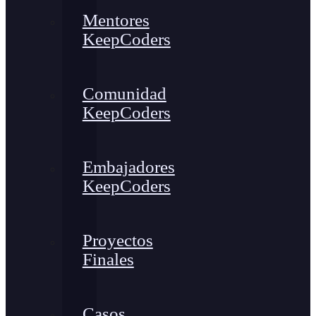
Mentores
KeepCoders
Comunidad
KeepCoders
Embajadores
KeepCoders
Proyectos
Finales
Casos