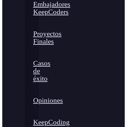
Embajadores
KeepCoders
Proyectos
Finales
Casos
de
éxito
Opiniones
KeepCoding