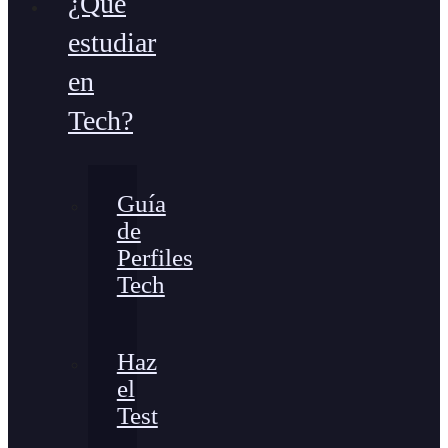
¿Qué
estudiar
en
Tech?
Guía
de
Perfiles
Tech
Haz
el
Test