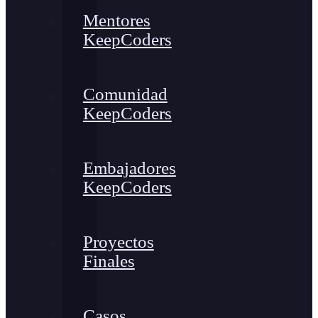
Mentores
KeepCoders
Comunidad
KeepCoders
Embajadores
KeepCoders
Proyectos
Finales
Casos