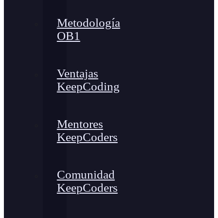
Metodología
OB1
Ventajas
KeepCoding
Mentores
KeepCoders
Comunidad
KeepCoders