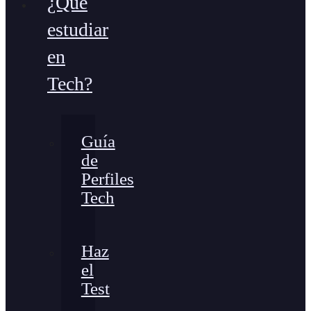
¿Qué
estudiar
en
Tech?
Guía
de
Perfiles
Tech
Haz
el
Test