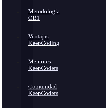
Metodología
OB1
Ventajas
KeepCoding
Mentores
KeepCoders
Comunidad
KeepCoders