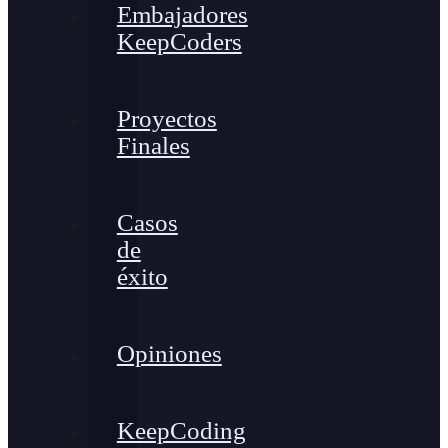
Embajadores
KeepCoders
Proyectos
Finales
Casos
de
éxito
Opiniones
KeepCoding