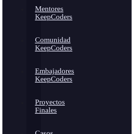
Mentores
KeepCoders
Comunidad
KeepCoders
Embajadores
KeepCoders
Proyectos
Finales
Casos