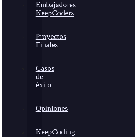
Embajadores
KeepCoders
Proyectos
Finales
Casos
de
éxito
Opiniones
KeepCoding