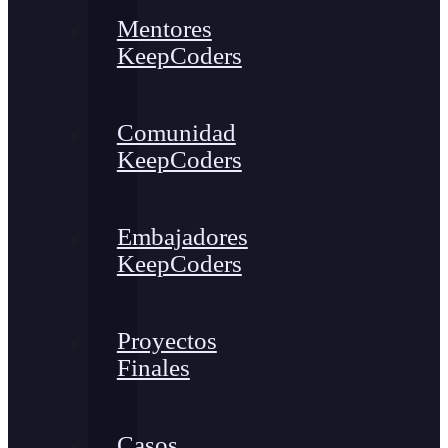
Mentores
KeepCoders
Comunidad
KeepCoders
Embajadores
KeepCoders
Proyectos
Finales
Casos