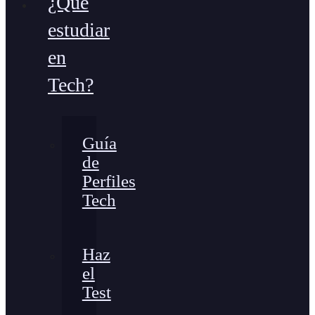
¿Qué
estudiar
en
Tech?
Guía
de
Perfiles
Tech
Haz
el
Test