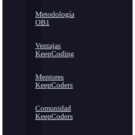
Metodología
OB1
Ventajas
KeepCoding
Mentores
KeepCoders
Comunidad
KeepCoders