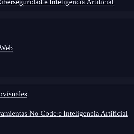
erseguridad e Inteligencia Artificial
 Web
lógico a nuevos profesionales, combinando conocimiento práctico,
os de transformación profesional.
ovisuales
mientas No Code e Inteligencia Artificial
es parte del sector del desarrollo mobile, seguramente