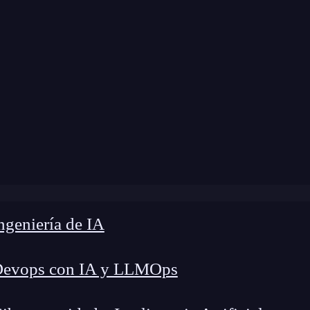
ome
»
Blog
»
¿Qué es SnackBar en Flutter?
geniería de IA
Devops con IA y LLMOps