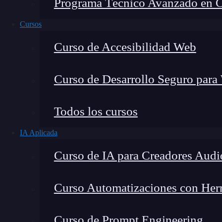
Programa Técnico Avanzado en Cib
Cursos
Curso de Accesibilidad Web
Curso de Desarrollo Seguro para
Lucia Gómez Salgado
Todos los cursos
Contribuyo a acercar la realidad del sector tecno
IA Aplicada
visión de mercado y experiencia directa en proces
Curso de IA para Creadores Audi
Curso Automatizaciones con Herra
¿Ya sabes qué es
SnackBar
en
Flutter
?
Si er
Curso de Prompt Engineering