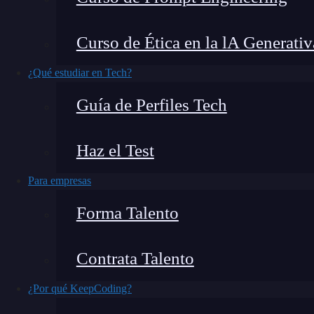
ya conocerás
Flutter
, el SDK de Google que se u
programación
. Esta
herramienta
hace uso de r
Curso de Ética en la lA Generativ
se muestra en la parte inferior de la pantalla o
s
¿Qué estudiar en Tech?
Guía de Perfiles Tech
🔴 ¿Quieres entrar de l
Haz el Test
Descubre el Desarrollo de Apps Móviles F
más completa del mercado
Para empresas
👉 Prueba gratis el Bootcamp en D
Forma Talento
Por tanto, si te interesa conocer más acerca de 
Contrata Talento
son sus principales características,
continúa ley
¿Por qué KeepCoding?
respecto.