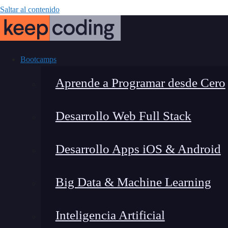
Saltar al contenido
Bootcamps
Aprende a Programar desde Cero
Desarrollo Web Full Stack
¿Qué es 
Desarrollo Apps iOS & Android
Big Data & Machine Learning
Inteligencia Artificial
Lucia Gómez Salgado
|
Última 