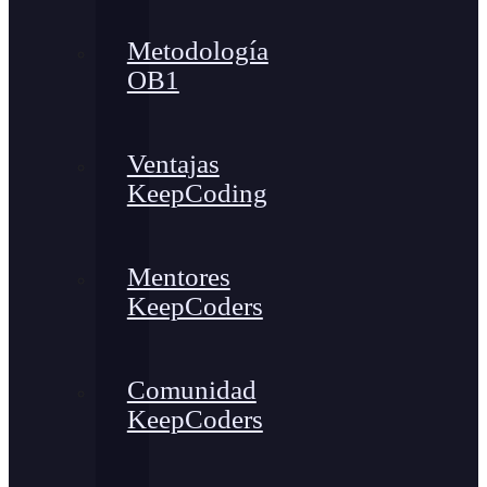
Metodología
OB1
Ventajas
KeepCoding
Mentores
KeepCoders
Comunidad
KeepCoders