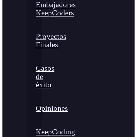
Embajadores
KeepCoders
Proyectos
Finales
Casos
de
éxito
Opiniones
KeepCoding