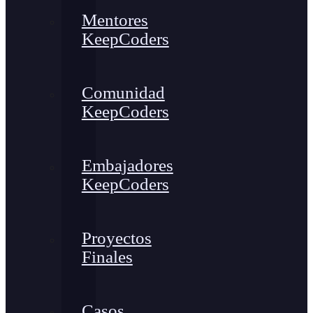
Mentores
KeepCoders
Comunidad
KeepCoders
Embajadores
KeepCoders
Proyectos
Finales
Casos