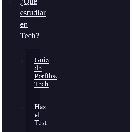
¿Qué
estudiar
en
Tech?
Guía
de
Perfiles
Tech
Haz
el
Test